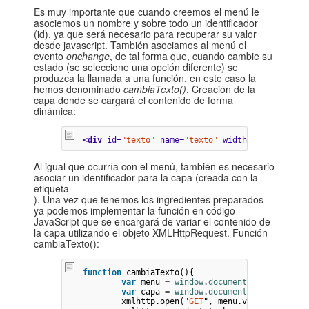
Es muy importante que cuando creemos el menú le
asociemos un nombre y sobre todo un identificador
(id), ya que será necesario para recuperar su valor
desde javascript. También asociamos al menú el
evento
onchange
, de tal forma que, cuando cambie su
estado (se seleccione una opción diferente) se
produzca la llamada a una función, en este caso la
hemos denominado
cambiaTexto()
. Creación de la
capa donde se cargará el contenido de forma
dinámica:
<div
id=
"texto"
name=
"texto"
width=
”500”
heigh
Al igual que ocurría con el menú, también es necesario
asociar un identificador para la capa (creada con la
etiqueta
). Una vez que tenemos los ingredientes preparados
ya podemos implementar la función en código
JavaScript que se encargará de variar el contenido de
la capa utilizando el objeto XMLHttpRequest. Función
cambiaTexto():
function
cambiaTexto
(){
var
menu
=
window
.
document
.
getElementB
var
capa
=
window
.
document
.
getElementB
xmlhttp
.
open
(
"
GET
"
,
menu
.
value
);