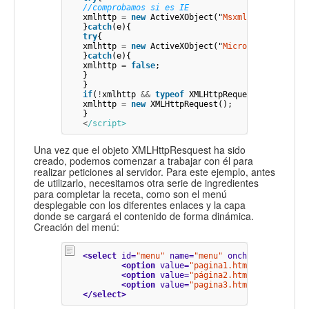
//comprobamos si es IE
xmlhttp
=
new
ActiveXObject
(
"
Msxml2.XMLHTTP
"
);
}
catch
(
e
){
try
{
xmlhttp
=
new
ActiveXObject
(
"
Microsoft.XMLHTTP
}
catch
(
e
){
xmlhttp
=
false
;
}
}
if
(
!
xmlhttp
&&
typeof
XMLHttpRequest
!=
'
undef
xmlhttp
=
new
XMLHttpRequest
();
}
<
/script>
Una vez que el objeto XMLHttpResquest ha sido
creado, podemos comenzar a trabajar con él para
realizar peticiones al servidor. Para este ejemplo, antes
de utilizarlo, necesitamos otra serie de ingredientes
para completar la receta, como son el menú
desplegable con los diferentes enlaces y la capa
donde se cargará el contenido de forma dinámica.
Creación del menú:
<select
id=
"menu"
name=
"menu"
onchange=
"javasc
<option
value=
"pagina1.html"
>
Texto 1
</
<option
value=
"página2.html"
>
Texto 2
</
<option
value=
"pagina3.html"
>
Texto 3
</
</select>