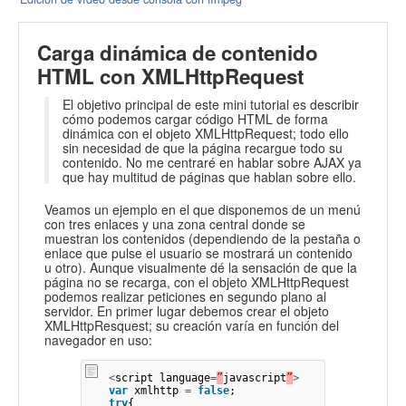
Carga dinámica de contenido
HTML con XMLHttpRequest
El objetivo principal de este mini tutorial es describir
cómo podemos cargar código HTML de forma
dinámica con el objeto XMLHttpRequest; todo ello
sin necesidad de que la página recargue todo su
contenido. No me centraré en hablar sobre AJAX ya
que hay multitud de páginas que hablan sobre ello.
Veamos un ejemplo en el que disponemos de un menú
con tres enlaces y una zona central donde se
muestran los contenidos (dependiendo de la pestaña o
enlace que pulse el usuario se mostrará un contenido
u otro). Aunque visualmente dé la sensación de que la
página no se recarga, con el objeto XMLHttpRequest
podemos realizar peticiones en segundo plano al
servidor. En primer lugar debemos crear el objeto
XMLHttpResquest; su creación varía en función del
navegador en uso:
<
script
language
=
”
javascript
”
>
var
xmlhttp
=
false
;
try
{