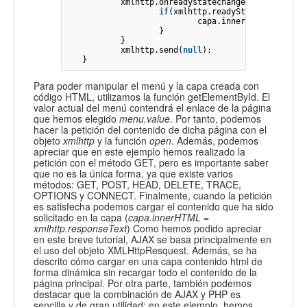
xmlhttp
.
onreadystatechange
=
function
(
if
(
xmlhttp
.
readyState
==
4
&&
capa
.
innerHTML
=
xmlht
}
}
xmlhttp
.
send
(
null
);
}
Para poder manipular el menú y la capa creada con
código HTML, utilizamos la función getElementById. El
valor actual del menú contendrá el enlace de la página
que hemos elegido
menu.value
. Por tanto, podemos
hacer la petición del contenido de dicha página con el
objeto
xmlhttp
y la función
open
. Además, podemos
apreciar que en este ejemplo hemos realizado la
petición con el método GET, pero es importante saber
que no es la única forma, ya que existe varios
métodos: GET, POST, HEAD, DELETE, TRACE,
OPTIONS y CONNECT. Finalmente, cuando la petición
es satisfecha podemos cargar el contenido que ha sido
solicitado en la capa (
capa.innerHTML =
xmlhttp.responseText
) Como hemos podido apreciar
en este breve tutorial, AJAX se basa principalmente en
el uso del objeto XMLHttpResquest. Además, se ha
descrito cómo cargar en una capa contenido html de
forma dinámica sin recargar todo el contenido de la
página principal. Por otra parte, también podemos
destacar que la combinación de AJAX y PHP es
sencilla y de gran utilidad; en este ejemplo, hemos