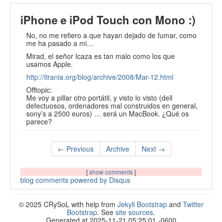
iPhone e iPod Touch con Mono :)
No, no me refiero a que hayan dejado de fumar, como
me ha pasado a mi…
Mirad, el señor Icaza es tan malo como los que
usamos Apple.
http://tirania.org/blog/archive/2008/Mar-12.html
Offtopic:
Me voy a pillar otro portátil, y visto lo visto (dell
defectuosos, ordenadores mal construidos en general,
sony’s a 2500 euros) … será un MacBook. ¿Qué os
parece?
← Previous
Archive
Next →
[
show comments
]
blog comments powered by
Disqus
© 2025 CRySoL with help from
Jekyll Bootstrap
and
Twitter
Bootstrap
. See
site sources
.
Generated at 2025-11-21 05:25:01 -0600