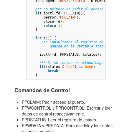
fd
=
open
(
"/dev/parport0"
,
O_RDWR
);
/** Lo primero es pedir el acceso al puerto. *
if
(
ioctl
(
fd
,
PPCLAIM
)){
perror
(
"PPCLAIM"
);
close
(
fd
);
return
1
;
}
for
(;;)
{
/** Consultamos el registro de estado y el r
       guarda en la variable status. **/
ioctl
(
fd
,
PPRSTATUS
,
&
status
);
/** Si se recibe un acknowledge salimos del 
if
((
status
&
0x40
)
==
0x00
)
break
;
}
Comandos de Control
PPCLAIM
: Pedir acceso al puerto.
PPWCONTROL
y
PPRCONTROL
: Escribir y leer
datos de control respectivamente.
PPRSTATUS
: Leer el registro de estado.
PPWDATA
y
PPRDATA
: Para escribir y leer datos
respectivamente.