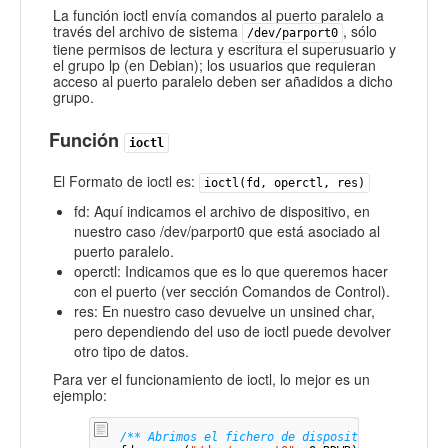
La función ioctl envía comandos al puerto paralelo a
través del archivo de sistema
, sólo
/dev/parport0
tiene permisos de lectura y escritura el superusuario y
el grupo lp (en Debian); los usuarios que requieran
acceso al puerto paralelo deben ser añadidos a dicho
grupo.
Función
ioctl
El Formato de ioctl es:
ioctl(fd, operctl, res)
fd: Aquí indicamos el archivo de dispositivo, en
nuestro caso /dev/parport0 que está asociado al
puerto paralelo.
operctl: Indicamos que es lo que queremos hacer
con el puerto (ver sección Comandos de Control).
res: En nuestro caso devuelve un unsined char,
pero dependiendo del uso de ioctl puede devolver
otro tipo de datos.
Para ver el funcionamiento de ioctl, lo mejor es un
ejemplo:
/** Abrimos el fichero de dispositivo para lec