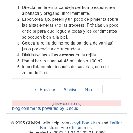
Directamente en la bandeja del horno espolvorea
albahaca y orégano uniformemente.
Espolvorea ajo, perejil y un poco de pimienta sobre
las alitas enteras (no las trocees). Frótalas un poco
entre sí para que llegue a todas y los condimentos
se peguen bien a la piel.
Coloca la rejilla del horno (la bandeja de varillas)
justo por encima de la bandeja.
Distribuye las alitas
enteras
en la rejilla.
Pon el horno unos 40-45 minutos a 190 ºC
Inmediatamente después de sacarlas, echa el
zumo de limón.
← Previous
Archive
Next →
[
show comments
]
blog comments powered by
Disqus
© 2025 CRySoL with help from
Jekyll Bootstrap
and
Twitter
Bootstrap
. See
site sources
.
Generated at 2025-11-21 05:25:01 -0600