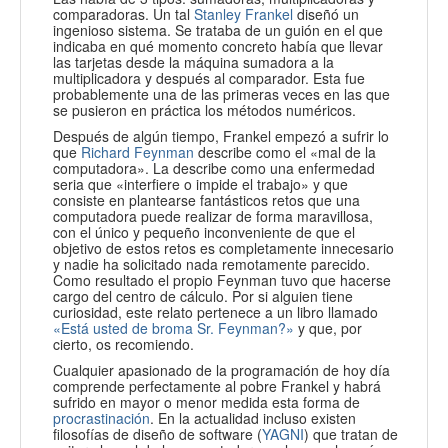
comparadoras. Un tal
Stanley Frankel
diseñó un
ingenioso sistema. Se trataba de un guión en el que
indicaba en qué momento concreto había que llevar
las tarjetas desde la máquina sumadora a la
multiplicadora y después al comparador. Esta fue
probablemente una de las primeras veces en las que
se pusieron en práctica los métodos numéricos.
Después de algún tiempo, Frankel empezó a sufrir lo
que
Richard Feynman
describe como el «mal de la
computadora». La describe como una enfermedad
seria que «interfiere o impide el trabajo» y que
consiste en plantearse fantásticos retos que una
computadora puede realizar de forma maravillosa,
con el único y pequeño inconveniente de que el
objetivo de estos retos es completamente innecesario
y nadie ha solicitado nada remotamente parecido.
Como resultado el propio Feynman tuvo que hacerse
cargo del centro de cálculo. Por si alguien tiene
curiosidad, este relato pertenece a un libro llamado
«Está usted de broma Sr. Feynman?»
y que, por
cierto, os recomiendo.
Cualquier apasionado de la programación de hoy día
comprende perfectamente al pobre Frankel y habrá
sufrido en mayor o menor medida esta forma de
procrastinación
. En la actualidad incluso existen
filosofías de diseño de software (
YAGNI
) que tratan de