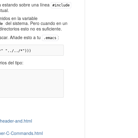
uta estando sobre una línea
#include
tual.
nidos en la variable
del sistema. Pero cuando en un
de
rectorios esto no es suficiente.
scar. Añade esto a tu
:
.emacs
*" "../../*")))
ios del tipo:
-header-and.html
ther-C-Commands.html