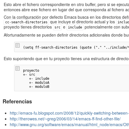
Esto abre el fichero correspondiente en otro buffer, pero si se ejec
entonces abre ese fichero en lugar del que corresponda al fichero ac
Con la configuración por defecto Emacs busca en los directorios defi
que incluye el directorio actual y los
cc-search-directories
inclu
proyecto tienes directorios
e
potencialmente con subdi
src
include
Afortunadamente se pueden definir directorios adicionales donde bu
(setq ff-search-directories (quote ("." "../include/
Esto suponiendo que en tu proyecto tienes una estructura de director
proyecto

+- src

   +- include

   +- moduloA

   +- moduloB
Referencias
http://emacs-fu.blogspot.com/2008/12/quickly-switching-between
http://therowes.net/~greg/2006/03/14/emacs-ff-find-other-file/
http://www.gnu.org/software/emacs/manual/html_node/emacs/O