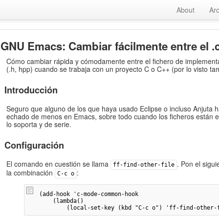
About
Ar
GNU Emacs: Cambiar fácilmente entre el .c 
Cómo cambiar rápida y cómodamente entre el fichero de implementaci
(.h, hpp) cuando se trabaja con un proyecto C o C++ (por lo visto t
Introducción
Seguro que alguno de los que haya usado Eclipse o incluso Anjuta ha
echado de menos en Emacs, sobre todo cuando los ficheros están en
lo soporta y de serie.
Configuración
El comando en cuestión se llama
. Pon el sigu
ff-find-other-file
la combinación
:
C-c o
(add-hook 'c-mode-common-hook

    (lambda()

        (local-set-key (kbd "C-c o") 'ff-find-other-