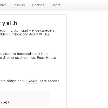
chive
Publish
Recipes
Users
y el .h
ón (.c, .cc, .cpp) y el de cabecera
ambién funciona con Ada y
VHDL
).
 visto esa funcionalidad y la ha
 directorios diferentes. Pues Emacs
iente código en tu
para asociar
.emacs
file)))