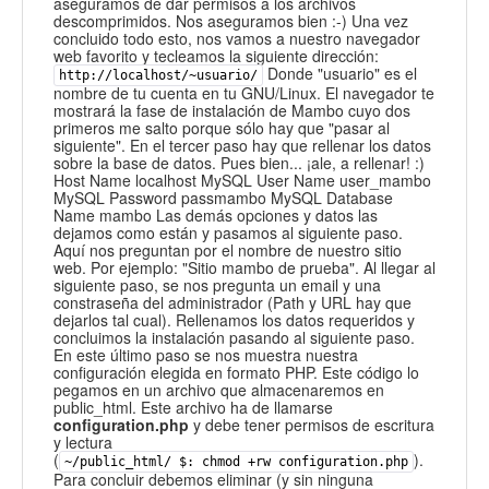
aseguramos de dar permisos a los archivos
descomprimidos. Nos aseguramos bien :-) Una vez
concluido todo esto, nos vamos a nuestro navegador
web favorito y tecleamos la siguiente dirección:
Donde "usuario" es el
http://localhost/~usuario/
nombre de tu cuenta en tu GNU/Linux. El navegador te
mostrará la fase de instalación de Mambo cuyo dos
primeros me salto porque sólo hay que "pasar al
siguiente". En el tercer paso hay que rellenar los datos
sobre la base de datos. Pues bien... ¡ale, a rellenar! :)
Host Name localhost MySQL User Name user_mambo
MySQL Password passmambo MySQL Database
Name mambo Las demás opciones y datos las
dejamos como están y pasamos al siguiente paso.
Aquí nos preguntan por el nombre de nuestro sitio
web. Por ejemplo: "Sitio mambo de prueba". Al llegar al
siguiente paso, se nos pregunta un email y una
constraseña del administrador (Path y URL hay que
dejarlos tal cual). Rellenamos los datos requeridos y
concluimos la instalación pasando al siguiente paso.
En este último paso se nos muestra nuestra
configuración elegida en formato PHP. Este código lo
pegamos en un archivo que almacenaremos en
public_html. Este archivo ha de llamarse
configuration.php
y debe tener permisos de escritura
y lectura
(
).
~/public_html/ $: chmod +rw configuration.php
Para concluir debemos eliminar (y sin ninguna