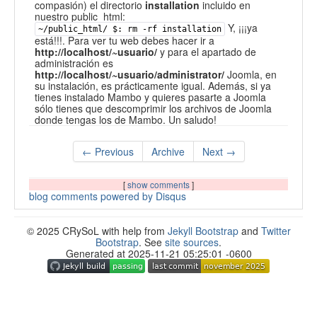
compasión) el directorio
installation
incluido en
nuestro public_html:
Y, ¡¡¡ya
~/public_html/ $: rm -rf installation
está!!!. Para ver tu web debes hacer ir a
http://localhost/~usuario/
y para el apartado de
administración es
http://localhost/~usuario/administrator/
Joomla, en
su instalación, es prácticamente igual. Además, si ya
tienes instalado Mambo y quieres pasarte a Joomla
sólo tienes que descomprimir los archivos de Joomla
donde tengas los de Mambo. Un saludo!
← Previous
Archive
Next →
[
show comments
]
blog comments powered by
Disqus
© 2025 CRySoL with help from
Jekyll Bootstrap
and
Twitter
Bootstrap
. See
site sources
.
Generated at 2025-11-21 05:25:01 -0600