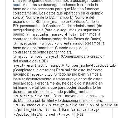
Una vez tengamos esto pasamos a descargar Mambo
aquí
. Mientras se descarga, podemos ir creando la
base de datos necesaria para que Mambo funcione
correctamente. Los datos que aparecen en el ejemplo
son: a) Nombre de la BD: mambo b) Nombre del
usuario de la BD: user_mambo c) Contraseña de la
BD: passmambo d) Contraseña del administrador (de
mysqladmin): hola Para ello seguimos los siguientes
pasos:
(Definimos la
#: mysqladmin password hola
contraseña del administrador de las Bases de Datos)
(creamos la
#: mysqladmin -u root -p create mambo
base de datos "mambo". Cuando nos pide la
contraseña debemos poner "hola").
(Comenzamos la creación
#:mysql -u root -p mysql
del usuario de la BD)
mysql> grant all on mambo.* to user_mambo@localhost iden
(Completada la creación) Para salir de este intérprete
hacemos:
Si todo ha ido bien, vamos a
mysql> quit
instalar definitivamente Mambo que ya debe de estar
descargado. Personalmente, he decidido instalarlo en
mi home; de tal forma que para poder visualizarlo he
de crear un directorio llamado
public_html
así:
Bien... movemos el archivo .gz
~$:mkdir public_html
de Mambo a public_html y lo descomprimimos dentro:
~$: mv MamboVx.x.x.x.tar.gz public_html/ && cd public_ht
~/public_html/$: tar xvzf MamboVx.x.x.x.tar.gz
(Nos
~/public_html/$: chmod -R +rwx *